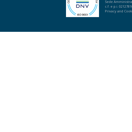
Sede Amministrat
c.f. e p.i. 021278
Privacy
and
Cook