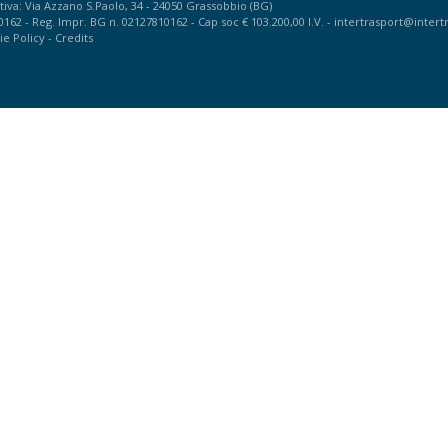
iva: Via Azzano S.Paolo, 34 - 24050 Grassobbio (BG)
10162 - Reg. Impr. BG n. 02127810162 - Cap soc € 103.200,00 I.V. -
intertrasport@intertr
ie Policy
-
Credits