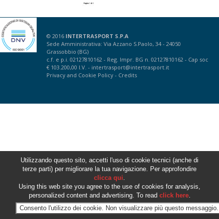
© 2016
INTERTRASPORT S.P.A
Sede Amministrativa: Via Azzano S.Paolo, 34 - 24050
Grassobbio (BG)
c.f. e p.i. 02127810162 - Reg. Impr. BG n. 02127810162 - Cap soc
€ 103.200,00 I.V. -
intertrasport@intertrasport.it
Privacy
and
Cookie Policy
-
Credits
Utilizzando questo sito, accetti l'uso di cookie tecnici (anche di
terze parti) per migliorare la tua navigazione. Per approfondire
clicca qui
.
Using this web site you agree to the use of cookies for analysis,
personalized content and advertising. To read
click here
.