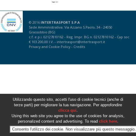
© 2016
INTERTRASPORT S.P.A
Sede Amministrativa: Via Azzano S.Paolo, 34 - 24050
Grassobbio (BG)
c.f. e p.i. 02127810162 - Reg. Impr. BG n. 02127810162 - Cap soc
€ 103.200,00 I.V. -
intertrasport@intertrasport.it
Privacy
and
Cookie Policy
-
Credits
Utilizzando questo sito, accetti l'uso di cookie tecnici (anche di
terze parti) per migliorare la tua navigazione. Per approfondire
clicca qui
.
Using this web site you agree to the use of cookies for analysis,
personalized content and advertising. To read
click here
.