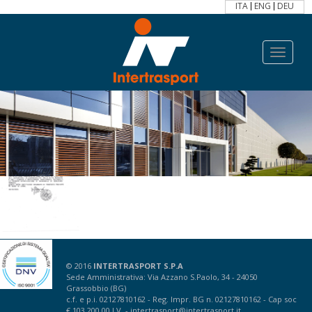
ITA
ENG
DEU
Toggle
navigat
© 2016
INTERTRASPORT S.P.A
Sede Amministrativa: Via Azzano S.Paolo, 34 - 24050
Grassobbio (BG)
c.f. e p.i. 02127810162 - Reg. Impr. BG n. 02127810162 - Cap soc
€ 103.200,00 I.V. -
intertrasport@intertrasport.it