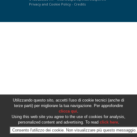
Privacy
and
Cookie Policy
-
Credits
Utilizzando questo sito, accetti l'uso di cookie tecnici (anche di
terze parti) per migliorare la tua navigazione. Per approfondire
clicca qui
.
Using this web site you agree to the use of cookies for analysis,
personalized content and advertising. To read
click here
.