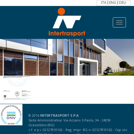
ITA
ENG
DEU
Toggle
navigat
© 2016
INTERTRASPORT S.P.A
Sede Amministrativa: Via Azzano S.Paolo, 34 - 24050
Grassobbio (BG)
c.f. e p.i. 02127810162 - Reg. Impr. BG n. 02127810162 - Cap soc