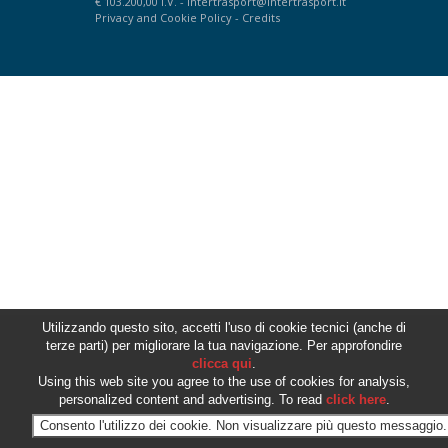
€ 103.200,00 I.V. -
intertrasport@intertrasport.it
Privacy
and
Cookie Policy
-
Credits
Utilizzando questo sito, accetti l'uso di cookie tecnici (anche di
terze parti) per migliorare la tua navigazione. Per approfondire
clicca qui
.
Using this web site you agree to the use of cookies for analysis,
personalized content and advertising. To read
click here
.