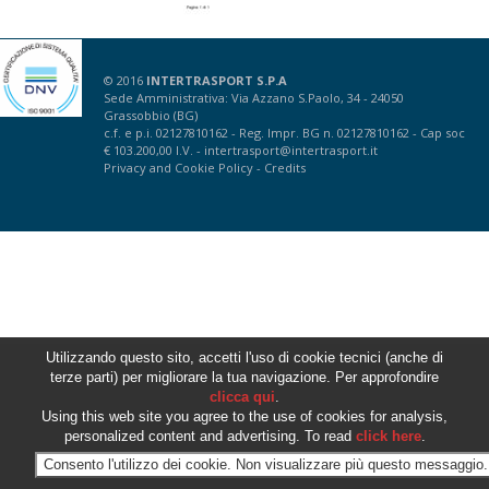
© 2016
INTERTRASPORT S.P.A
Sede Amministrativa: Via Azzano S.Paolo, 34 - 24050
Grassobbio (BG)
c.f. e p.i. 02127810162 - Reg. Impr. BG n. 02127810162 - Cap soc
€ 103.200,00 I.V. -
intertrasport@intertrasport.it
Privacy
and
Cookie Policy
-
Credits
Utilizzando questo sito, accetti l'uso di cookie tecnici (anche di
terze parti) per migliorare la tua navigazione. Per approfondire
clicca qui
.
Using this web site you agree to the use of cookies for analysis,
personalized content and advertising. To read
click here
.