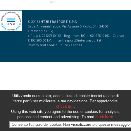
© 2016
INTERTRASPORT S.P.A
Sede Amministrativa: Via Azzano S.Paolo, 34 - 24050
Grassobbio (BG)
c.f. e p.i. 02127810162 - Reg. Impr. BG n. 02127810162 - Cap soc
€ 103.200,00 I.V. -
intertrasport@intertrasport.it
Privacy
and
Cookie Policy
-
Credits
Utilizzando questo sito, accetti l'uso di cookie tecnici (anche di
terze parti) per migliorare la tua navigazione. Per approfondire
clicca qui
.
Using this web site you agree to the use of cookies for analysis,
personalized content and advertising. To read
click here
.