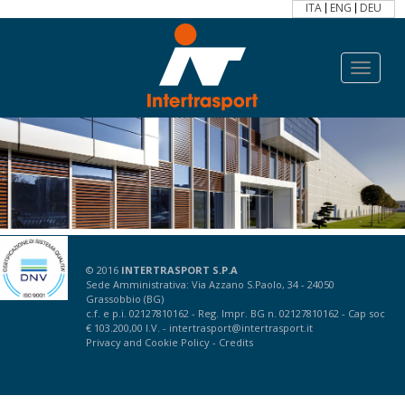
ITA
ENG
DEU
Toggle
navigat
© 2016
INTERTRASPORT S.P.A
Sede Amministrativa: Via Azzano S.Paolo, 34 - 24050
Grassobbio (BG)
c.f. e p.i. 02127810162 - Reg. Impr. BG n. 02127810162 - Cap soc
€ 103.200,00 I.V. -
intertrasport@intertrasport.it
Privacy
and
Cookie Policy
-
Credits