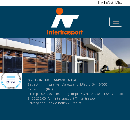
ITA
ENG
DEU
Toggle
navigat
© 2016
INTERTRASPORT S.P.A
Sede Amministrativa: Via Azzano S.Paolo, 34 - 24050
Grassobbio (BG)
c.f. e p.i. 02127810162 - Reg. Impr. BG n. 02127810162 - Cap soc
€ 103.200,00 I.V. -
intertrasport@intertrasport.it
Privacy
and
Cookie Policy
-
Credits