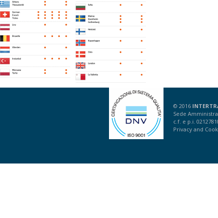
© 2016
INTERTR
Sede Amministrat
c.f. e p.i. 021278
Privacy
and
Cook