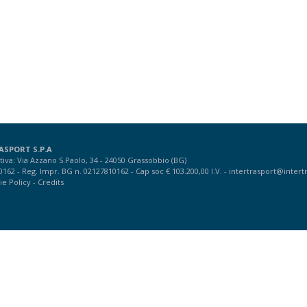
ASPORT S.P.A
iva: Via Azzano S.Paolo, 34 - 24050 Grassobbio (BG)
10162 - Reg. Impr. BG n. 02127810162 - Cap soc € 103.200,00 I.V. -
intertrasport@intertr
ie Policy
-
Credits