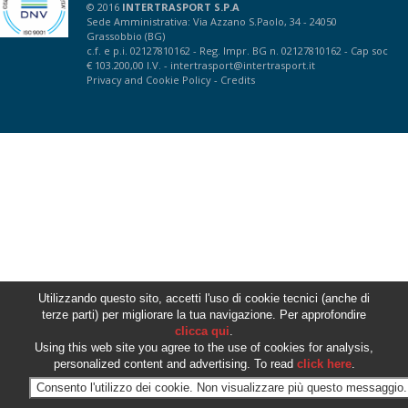
© 2016
INTERTRASPORT S.P.A
Sede Amministrativa: Via Azzano S.Paolo, 34 - 24050
Grassobbio (BG)
c.f. e p.i. 02127810162 - Reg. Impr. BG n. 02127810162 - Cap soc
€ 103.200,00 I.V. -
intertrasport@intertrasport.it
Privacy
and
Cookie Policy
-
Credits
Utilizzando questo sito, accetti l'uso di cookie tecnici (anche di
terze parti) per migliorare la tua navigazione. Per approfondire
clicca qui
.
Using this web site you agree to the use of cookies for analysis,
personalized content and advertising. To read
click here
.