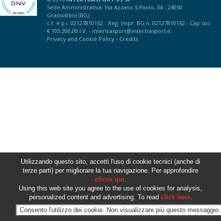
Sede Amministrativa: Via Azzano S.Paolo, 34 - 24050
Grassobbio (BG)
c.f. e p.i. 02127810162 - Reg. Impr. BG n. 02127810162 - Cap soc
€ 103.200,00 I.V. -
intertrasport@intertrasport.it
Privacy
and
Cookie Policy
-
Credits
Utilizzando questo sito, accetti l'uso di cookie tecnici (anche di
terze parti) per migliorare la tua navigazione. Per approfondire
clicca qui
.
Using this web site you agree to the use of cookies for analysis,
personalized content and advertising. To read
click here
.