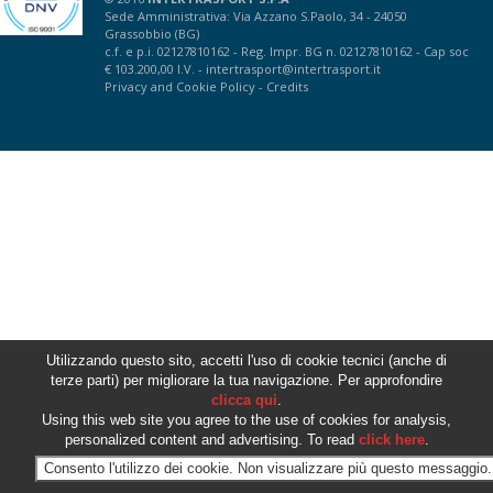
Sede Amministrativa: Via Azzano S.Paolo, 34 - 24050
Grassobbio (BG)
c.f. e p.i. 02127810162 - Reg. Impr. BG n. 02127810162 - Cap soc
€ 103.200,00 I.V. -
intertrasport@intertrasport.it
Privacy
and
Cookie Policy
-
Credits
Utilizzando questo sito, accetti l'uso di cookie tecnici (anche di
terze parti) per migliorare la tua navigazione. Per approfondire
clicca qui
.
Using this web site you agree to the use of cookies for analysis,
personalized content and advertising. To read
click here
.