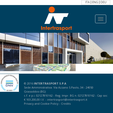
ITA
ENG
DEU
Toggle
navigat
© 2016
INTERTRASPORT S.P.A
Sede Amministrativa: Via Azzano S.Paolo, 34 - 24050
Grassobbio (BG)
c.f. e p.i. 02127810162 - Reg. Impr. BG n. 02127810162 - Cap soc
€ 103.200,00 I.V. -
intertrasport@intertrasport.it
Privacy
and
Cookie Policy
-
Credits