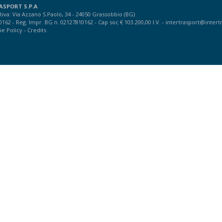
ASPORT S.P.A
iva: Via Azzano S.Paolo, 34 - 24050 Grassobbio (BG)
10162 - Reg. Impr. BG n. 02127810162 - Cap soc € 103.200,00 I.V. -
intertrasport@intertr
ie Policy
-
Credits