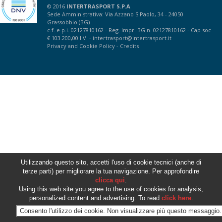
© 2016
INTERTRASPORT S.P.A
Sede Amministrativa: Via Azzano S.Paolo, 34 - 24050
Grassobbio (BG)
c.f. e p.i. 02127810162 - Reg. Impr. BG n. 02127810162 - Cap soc
€ 103.200,00 I.V. -
intertrasport@intertrasport.it
Privacy
and
Cookie Policy
-
Credits
Utilizzando questo sito, accetti l'uso di cookie tecnici (anche di
terze parti) per migliorare la tua navigazione. Per approfondire
clicca qui
.
Using this web site you agree to the use of cookies for analysis,
personalized content and advertising. To read
click here
.