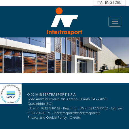
ITA
ENG
DEU
Toggle
navigat
Documenti
© 2016
INTERTRASPORT S.P.A
Sede Amministrativa: Via Azzano S.Paolo, 34 - 24050
Grassobbio (BG)
c.f. e p.i. 02127810162 - Reg. Impr. BG n. 02127810162 - Cap soc
€ 103.200,00 I.V. -
intertrasport@intertrasport.it
Privacy
and
Cookie Policy
-
Credits