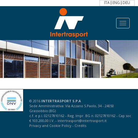
ITA
ENG
DEU
Toggle
navigat
Contatti
© 2016
INTERTRASPORT S.P.A
Sede Amministrativa: Via Azzano S.Paolo, 34 - 24050
Grassobbio (BG)
c.f. e p.i. 02127810162 - Reg. Impr. BG n. 02127810162 - Cap soc
€ 103.200,00 I.V. -
intertrasport@intertrasport.it
Privacy
and
Cookie Policy
-
Credits