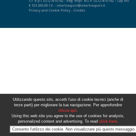
c.f. e p.i. 02127810162 - Reg. Impr. BG n. 02127810162 - Cap soc
€ 103.200,00 I.V. -
intertrasport@intertrasport.it
Privacy
and
Cookie Policy
-
Credits
Utilizzando questo sito, accetti l'uso di cookie tecnici (anche di
terze parti) per migliorare la tua navigazione. Per approfondire
clicca qui
.
Using this web site you agree to the use of cookies for analysis,
personalized content and advertising. To read
click here
.