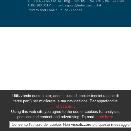
c.f. e p.i. 02127810162 - Reg. Impr. BG n. 02127810162 - Cap soc
€ 103.200,00 I.V. -
intertrasport@intertrasport.it
Privacy
and
Cookie Policy
-
Credits
Utilizzando questo sito, accetti l'uso di cookie tecnici (anche di
terze parti) per migliorare la tua navigazione. Per approfondire
clicca qui
.
Using this web site you agree to the use of cookies for analysis,
personalized content and advertising. To read
click here
.