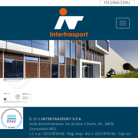
ITA
ENG
DEU
Toggle
navigat
© 2016
INTERTRASPORT S.P.A
Sede Amministrativa: Via Azzano S.Paolo, 34 - 24050
Grassobbio (BG)
c.f. e p.i. 02127810162 - Reg. Impr. BG n. 02127810162 - Cap soc