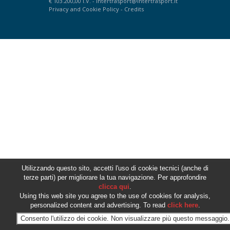
€ 103.200,00 I.V. -
intertrasport@intertrasport.it
Privacy
and
Cookie Policy
-
Credits
Utilizzando questo sito, accetti l'uso di cookie tecnici (anche di
terze parti) per migliorare la tua navigazione. Per approfondire
clicca qui
.
Using this web site you agree to the use of cookies for analysis,
personalized content and advertising. To read
click here
.