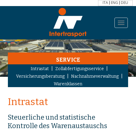
ITA
ENG
DEU
Toggle
navigat
SERVICE
|
|
Intrastat
Zollabfertigungsservice
|
|
Versicherungsberatung
Nachnahmeverwaltung
Warenklassen
Intrastat
Steuerliche und statistische
Kontrolle des Warenaustauschs