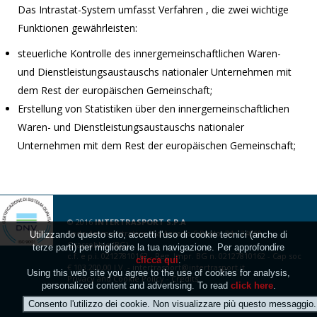
Das Intrastat-System umfasst Verfahren , die zwei wichtige
Funktionen gewährleisten:
steuerliche Kontrolle des innergemeinschaftlichen Waren-
und Dienstleistungsaustauschs nationaler Unternehmen mit
dem Rest der europäischen Gemeinschaft;
Erstellung von Statistiken über den innergemeinschaftlichen
Waren- und Dienstleistungsaustauschs nationaler
Unternehmen mit dem Rest der europäischen Gemeinschaft;
© 2016
INTERTRASPORT S.P.A
Sede Amministrativa: Via Azzano S.Paolo, 34 - 24050
Utilizzando questo sito, accetti l'uso di cookie tecnici (anche di
Grassobbio (BG)
terze parti) per migliorare la tua navigazione. Per approfondire
c.f. e p.i. 02127810162 - Reg. Impr. BG n. 02127810162 - Cap soc
clicca qui
.
€ 103.200,00 I.V. -
intertrasport@intertrasport.it
Using this web site you agree to the use of cookies for analysis,
Privacy
and
Cookie Policy
-
Credits
personalized content and advertising. To read
click here
.