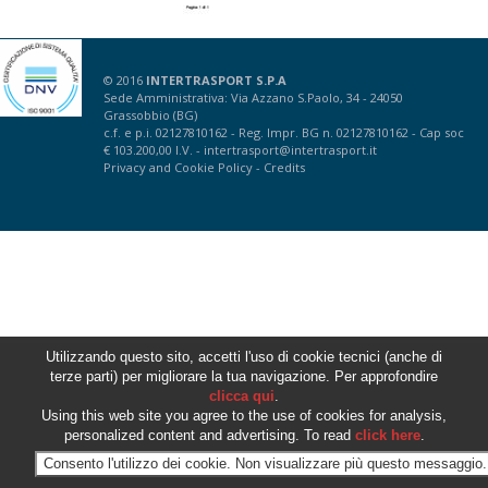
© 2016
INTERTRASPORT S.P.A
Sede Amministrativa: Via Azzano S.Paolo, 34 - 24050
Grassobbio (BG)
c.f. e p.i. 02127810162 - Reg. Impr. BG n. 02127810162 - Cap soc
€ 103.200,00 I.V. -
intertrasport@intertrasport.it
Privacy
and
Cookie Policy
-
Credits
Utilizzando questo sito, accetti l'uso di cookie tecnici (anche di
terze parti) per migliorare la tua navigazione. Per approfondire
clicca qui
.
Using this web site you agree to the use of cookies for analysis,
personalized content and advertising. To read
click here
.